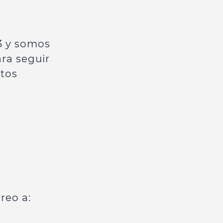
)3 y somos
ra seguir
tos
reo a: