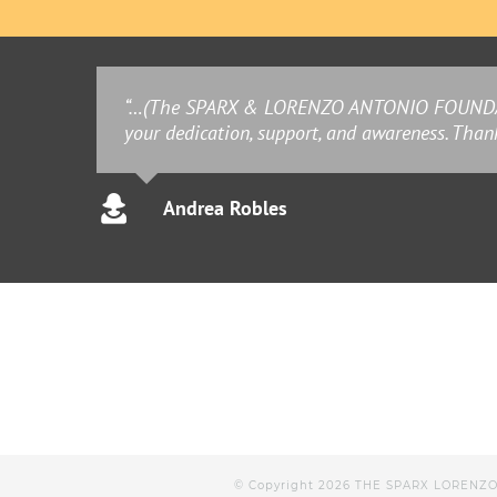
“…(The SPARX & LORENZO ANTONIO FOUNDATION 
your dedication, support, and awareness. Thank
Andrea Robles
© Copyright
2026 THE SPARX LORENZ