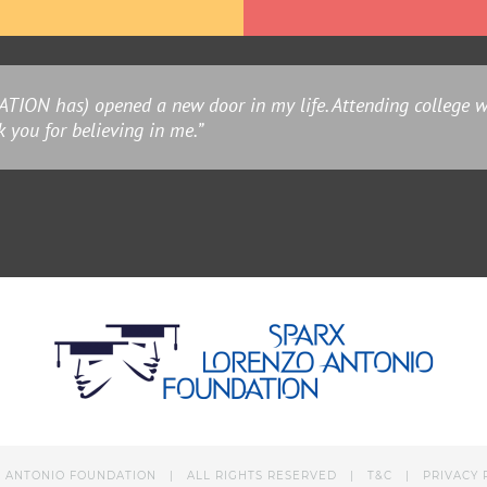
has) opened a new door in my life. Attending college wou
 you for believing in me.”
O ANTONIO FOUNDATION | ALL RIGHTS RESERVED |
T&C
|
PRIVACY 