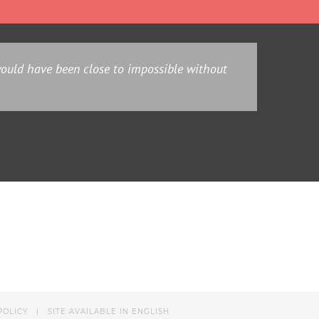
ld have been close to impossible without
POLICY
|
SITE AVAILABLE IN ENGLISH