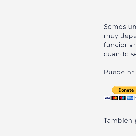
Somos una
muy depe
funciona
cuando se
Puede hac
También 